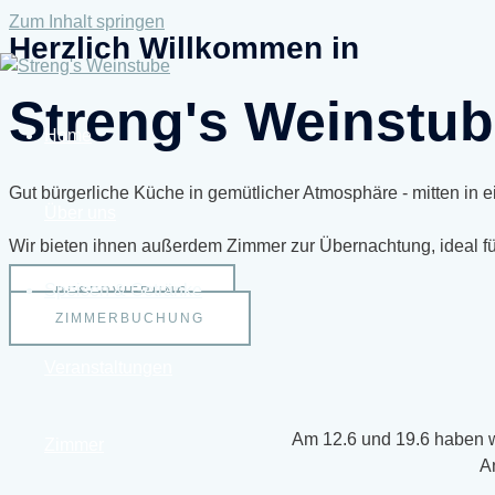
Zum Inhalt springen
Herzlich Willkommen in
Streng's Weinstu
Home
Gut bürgerliche Küche in gemütlicher Atmosphäre - mitten in 
Über uns
Wir bieten ihnen außerdem Zimmer zur Übernachtung, ideal für
Speisen & Getränke
RESERVIERUNG
ZIMMERBUCHUNG
Veranstaltungen
Am 12.6 und 19.6 haben w
Zimmer
A